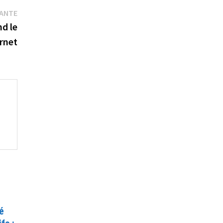
Publication
VANTE
suivante :
d le
ernet
é