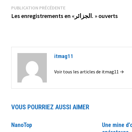
Navigation
Publication
PUBLICATION PRÉCÉDENTE
précédente :
Les enregistrements en «الجزائر. » ouverts
de
l’article
itmag11
Voir tous les articles de itmag11 →
VOUS POURRIEZ AUSSI AIMER
NanoTop
Une mine d’o