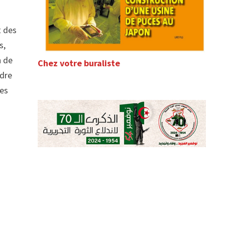
t
t des
s,
n de
Chez votre buraliste
rdre
tes