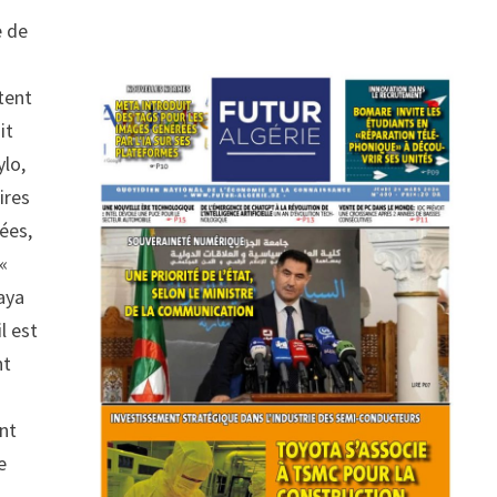
e de
utent
it
ylo,
ires
nées,
 «
laya
l est
nt
ont
5e