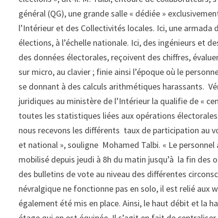
général (QG), une grande salle « dédiée » exclusivemen
l’Intérieur et des Collectivités locales. Ici, une armad
élections, à l’échelle nationale. Ici, des ingénieurs et d
des données électorales, reçoivent des chiffres, évaluen
sur micro, au clavier ; finie ainsi l’époque où le person
se donnant à des calculs arithmétiques harassants. Vérit
juridiques au ministère de l’Intérieur la qualifie de « 
toutes les statistiques liées aux opérations électorales
nous recevons les différents taux de participation au 
et national », souligne Mohamed Talbi. « Le personnel a
mobilisé depuis jeudi à 8h du matin jusqu’à la fin des o
des bulletins de vote au niveau des différentes circonscr
névralgique ne fonctionne pas en solo, il est relié au
également été mis en place. Ainsi, le haut débit et la 
étage qui en est équipée. Il s’agit en fait de centralise