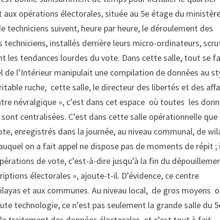
t aux opérations électorales, située au 5e étage du ministèr
a de techniciens suivent, heure par heure, le déroulement des
es techniciens, installés derrière leurs micro-ordinateurs, scr
t les tendances lourdes du vote. Dans cette salle, tout se fa
nel de l’Intérieur manipulait une compilation de données au st
able ruche, cette salle, le directeur des libertés et des affa
centre névralgique », c’est dans cet espace où toutes les don
 sont centralisées. C’est dans cette salle opérationnelle que
vote, enregistrés dans la journée, au niveau communal, de wi
uquel on a fait appel ne dispose pas de moments de répit ; i
pérations de vote, c’est-à-dire jusqu’à la fin du dépouilleme
iptions électorales », ajoute-t-il. D’évidence, ce centre
x wilayas et aux communes. Au niveau local, de gros moyens 
haute technologie, ce n’est pas seulement la grande salle du 
r le traitement des données électorales, et c’est tout à fait