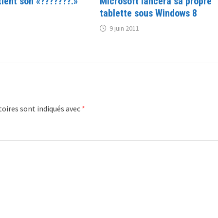
tient son «???????.»
Microsoft lancera sa propre
tablette sous Windows 8
9 juin 2011
oires sont indiqués avec
*