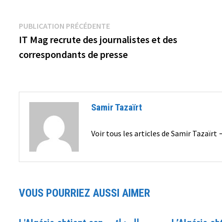
Navigation
Publication
PUBLICATION PRÉCÉDENTE
précédente :
IT Mag recrute des journalistes et des
de
correspondants de presse
l’article
Samir Tazaïrt
Voir tous les articles de Samir Tazaïrt
VOUS POURRIEZ AUSSI AIMER