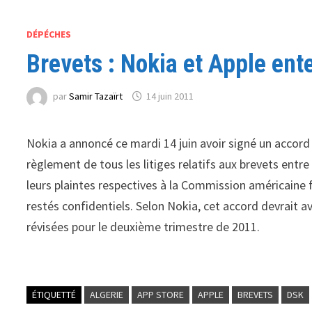
DÉPÉCHES
Brevets : Nokia et Apple ent
par
Samir Tazaïrt
14 juin 2011
Nokia a annoncé ce mardi 14 juin avoir signé un accord 
règlement de tous les litiges relatifs aux brevets entre
leurs plaintes respectives à la Commission américaine
restés confidentiels. Selon Nokia, cet accord devrait a
révisées pour le deuxième trimestre de 2011.
ÉTIQUETTÉ
ALGERIE
APP STORE
APPLE
BREVETS
DSK