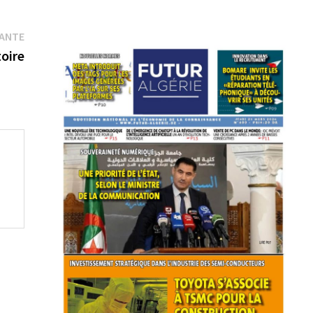
Publication
VANTE
suivante :
oire