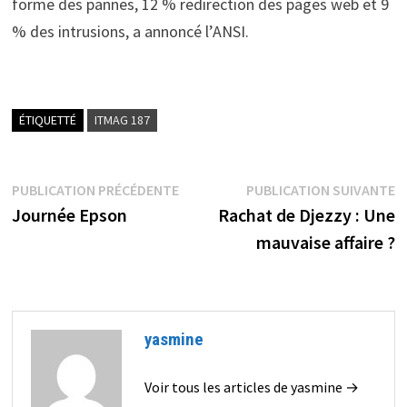
forme des pannes, 12 % redirection des pages web et 9
% des intrusions, a annoncé l’ANSI.
ÉTIQUETTÉ
ITMAG 187
Navigation
Publication
P
PUBLICATION PRÉCÉDENTE
PUBLICATION SUIVANTE
précédente :
s
Journée Epson
Rachat de Djezzy : Une
de
mauvaise affaire ?
l’article
yasmine
Voir tous les articles de yasmine →