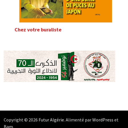
Chez votre buraliste
Copyright © 2026
Futur Algérie
. Alimenté par
WordPress
et
Bam
.