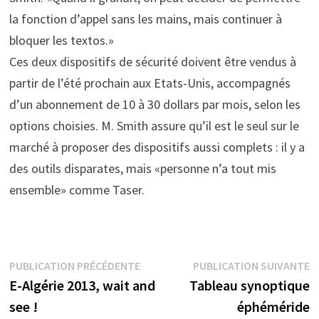
la fonction d’appel sans les mains, mais continuer à
bloquer les textos.»
Ces deux dispositifs de sécurité doivent être vendus à
partir de l’été prochain aux Etats-Unis, accompagnés
d’un abonnement de 10 à 30 dollars par mois, selon les
options choisies. M. Smith assure qu’il est le seul sur le
marché à proposer des dispositifs aussi complets : il y a
des outils disparates, mais «personne n’a tout mis
ensemble» comme Taser.
Navigation
Publication
P
PUBLICATION PRÉCÉDENTE
PUBLICATION SUIVANTE
précédente :
s
E-Algérie 2013, wait and
Tableau synoptique
de
see !
éphéméride