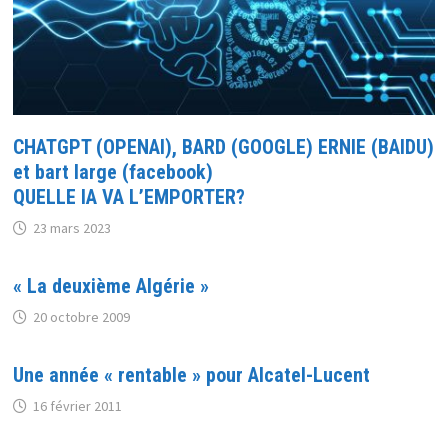
CHATGPT (OPENAI), BARD (GOOGLE) ERNIE (BAIDU)
et bart large (facebook)
QUELLE IA VA L’EMPORTER?
23 mars 2023
« La deuxième Algérie »
20 octobre 2009
Une année « rentable » pour Alcatel-Lucent
16 février 2011