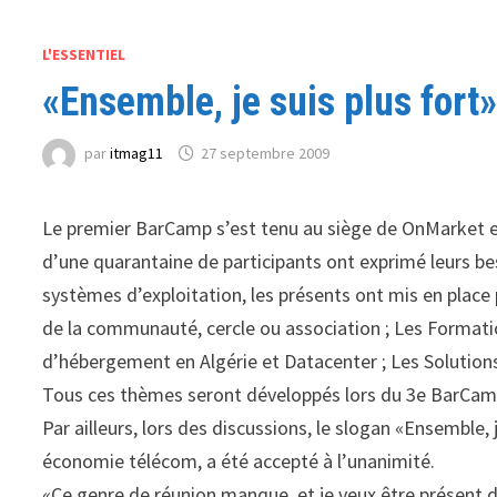
L'ESSENTIEL
«Ensemble, je suis plus fort
par
itmag11
27 septembre 2009
Le premier BarCamp s’est tenu au siège de OnMarket et
d’une quarantaine de participants ont exprimé leurs be
systèmes d’exploitation, les présents ont mis en place 
de la communauté, cercle ou association ; Les Formatio
d’hébergement en Algérie et Datacenter ; Les Solutions c
Tous ces thèmes seront développés lors du 3e BarCam
Par ailleurs, lors des discussions, le slogan «Ensemble,
économie télécom, a été accepté à l’unanimité.
«Ce genre de réunion manque, et je veux être présent 