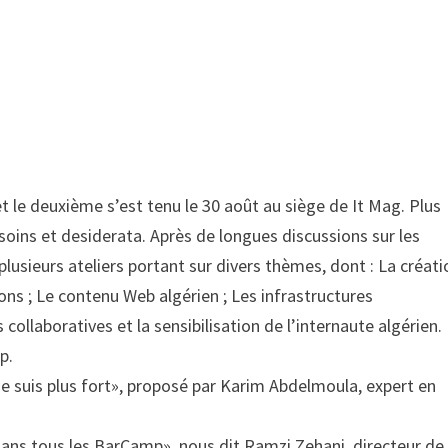
»
 le deuxième s’est tenu le 30 août au siège de It Mag. Plus
soins et desiderata. Après de longues discussions sur les
plusieurs ateliers portant sur divers thèmes, dont : La créati
ns ; Le contenu Web algérien ; Les infrastructures
ollaboratives et la sensibilisation de l’internaute algérien.
p.
 je suis plus fort», proposé par Karim Abdelmoula, expert en
dans tous les BarCamp», nous dit Ramzi Zehani, directeur de