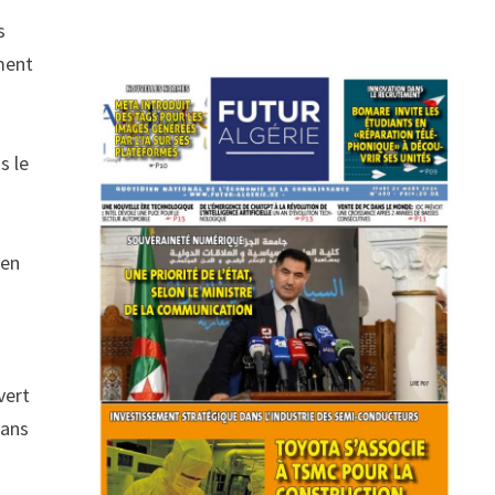
s
ment
s le
ien
vert
dans