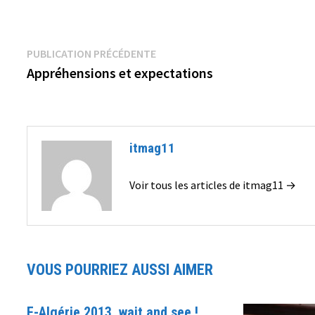
Navigation
Publication
PUBLICATION PRÉCÉDENTE
précédente :
Appréhensions et expectations
de
l’article
itmag11
Voir tous les articles de itmag11 →
VOUS POURRIEZ AUSSI AIMER
E-Algérie 2013, wait and see !