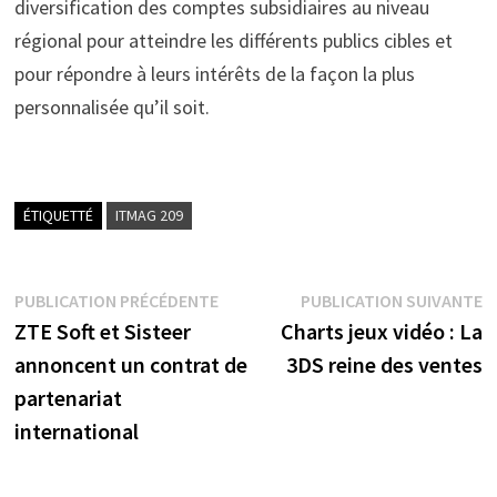
diversification des comptes subsidiaires au niveau
régional pour atteindre les différents publics cibles et
pour répondre à leurs intérêts de la façon la plus
personnalisée qu’il soit.
ÉTIQUETTÉ
ITMAG 209
Navigation
Publication
P
PUBLICATION PRÉCÉDENTE
PUBLICATION SUIVANTE
précédente :
s
ZTE Soft et Sisteer
Charts jeux vidéo : La
de
annoncent un contrat de
3DS reine des ventes
l’article
partenariat
international