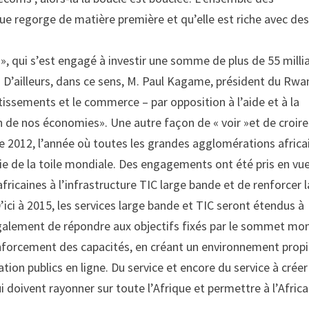
que regorge de matière première et qu’elle est riche avec de
, qui s’est engagé à investir une somme de plus de 55 milli
. D’ailleurs, dans ce sens, M. Paul Kagame, président du Rwa
tissements et le commerce – par opposition à l’aide et à la
n de nos économies». Une autre façon de « voir »et de croire
de 2012, l’année où toutes les grandes agglomérations africa
tie de la toile mondiale. Des engagements ont été pris en vu
africaines à l’infrastructure TIC large bande et de renforcer l
’ici à 2015, les services large bande et TIC seront étendus à
également de répondre aux objectifs fixés par le sommet mon
renforcement des capacités, en créant un environnement prop
tion publics en ligne. Du service et encore du service à créer
ui doivent rayonner sur toute l’Afrique et permettre à l’Africa