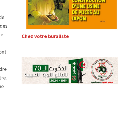
 de
 des
de
Chez votre buraliste
ont
ndre
ère.
ne