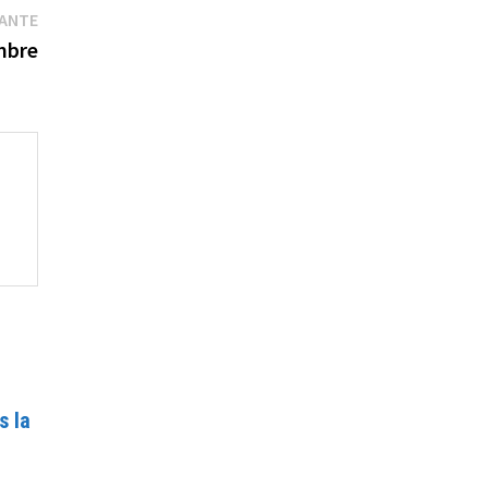
Publication
VANTE
suivante :
mbre
s la