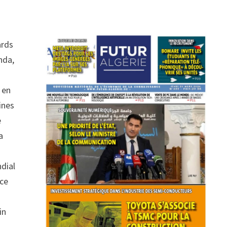
s
ards
nda,
 en
ines
e
a
dial
ice
in