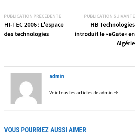
Navigation
Publication
P
PUBLICATION PRÉCÉDENTE
PUBLICATION SUIVANTE
précédente :
s
HI-TEC 2006 : L'espace
HB Technologies
de
des technologies
introduit le «eGate» en
l’article
Algérie
admin
Voir tous les articles de admin →
VOUS POURRIEZ AUSSI AIMER