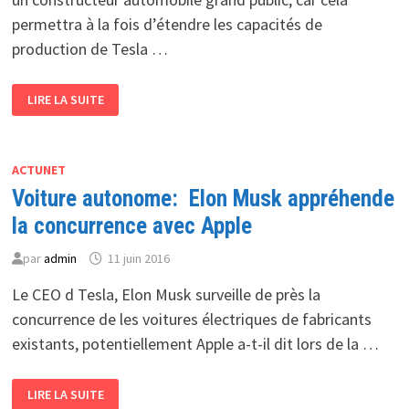
permettra à la fois d’étendre les capacités de
production de Tesla …
TESLA
LIRE LA SUITE
CONSTRUIT
UNE
USINE
À
BERLIN
ACTUNET
Voiture autonome: Elon Musk appréhende
la concurrence avec Apple
par
admin
11 juin 2016
Le CEO d Tesla, Elon Musk surveille de près la
concurrence de les voitures électriques de fabricants
existants, potentiellement Apple a-t-il dit lors de la …
VOITURE
LIRE LA SUITE
AUTONOME: