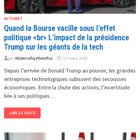
ACTUNET
Quand la Bourse vacille sous l’effet
politique <br> L’impact de la présidence
Trump sur les géants de la tech
par
Abderrafiq Khenifsa
17 mars 2025
Depuis l’arrivée de Donald Trump au pouvoir, les grandes
entreprises technologiques subissent des secousses
économiques. Entre la chute des actions, l’incertitude
liée à ses politiques …
QUAND
LIRE LA SUITE
LA
BOURSE
VACILLE
SOUS
L’EFFET
POLITIQUE