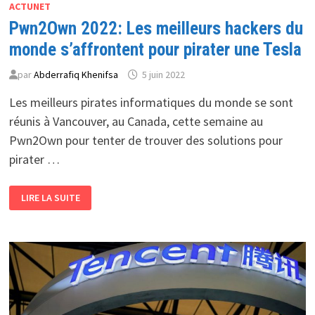
ACTUNET
Pwn2Own 2022: Les meilleurs hackers du
monde s’affrontent pour pirater une Tesla
par
Abderrafiq Khenifsa
5 juin 2022
Les meilleurs pirates informatiques du monde se sont
réunis à Vancouver, au Canada, cette semaine au
Pwn2Own pour tenter de trouver des solutions pour
pirater …
PWN2OWN
LIRE LA SUITE
2022:
LES
MEILLEURS
HACKERS
DU
MONDE
S’AFFRONTENT
POUR
PIRATER
UNE
TESLA