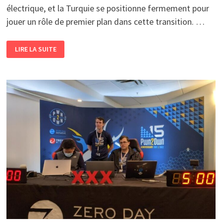
électrique, et la Turquie se positionne fermement pour
jouer un rôle de premier plan dans cette transition. …
LA
LIRE LA SUITE
TURQUIE
SE
POSITIONNE
ERDOGAN
INVITE
ELON
MUSK
À
ÉTABLIR
UNE
GIGAFACTORY