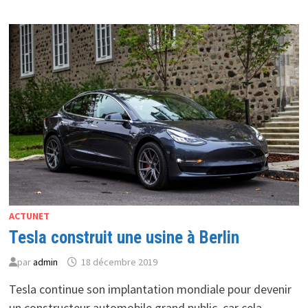
TENCENT
DANS
LE
MONDE
MENACÉS ?
ACTUNET
Tesla construit une usine à Berlin
par
admin
18 décembre 2019
Tesla continue son implantation mondiale pour devenir
un constructeur automobile grand public, car cela