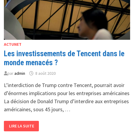
ACTUNET
Les investissements de Tencent dans le
monde menacés ?
par
admin
8 août 2020
L’interdiction de Trump contre Tencent, pourrait avoir
d’énormes implications pour les entreprises américaines
La décision de Donald Trump d’interdire aux entreprises
américaines, sous 45 jours, …
LES
LIRE LA SUITE
INVESTISSEMENTS
DE