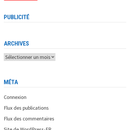
ELON
MUSK
APPRÉHENDE
LA
PUBLICITÉ
CONCURRENCE
AVEC
APPLE
ARCHIVES
Archives
MÉTA
Connexion
Flux des publications
Flux des commentaires
Site de WordPress-FR