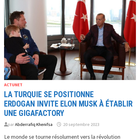
<BR>
L’IMPACT
DE
LA
PRÉSIDENCE
TRUMP
SUR
LES
GÉANTS
DE
LA
TECH
ACTUNET
LA TURQUIE SE POSITIONNE
ERDOGAN INVITE ELON MUSK À ÉTABLIR
UNE GIGAFACTORY
par
Abderrafiq Khenifsa
20 septembre 2023
Le monde se tourne résolument vers la révolution