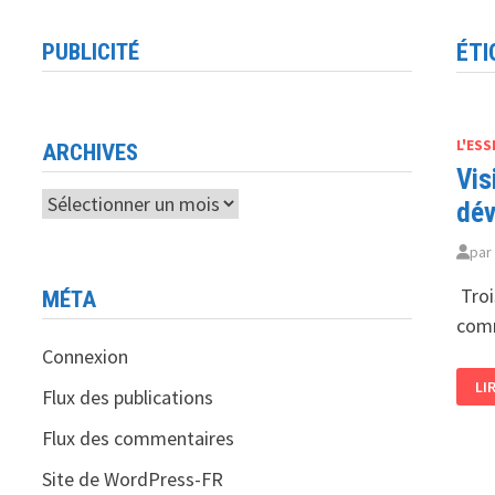
PUBLICITÉ
ÉTI
L'ESS
ARCHIVES
Vis
Archives
dév
pa
Troi
MÉTA
comm
Connexion
VI
LI
DE
Flux des publications
TR
MI
Flux des commentaires
À
BO
BO
Site de WordPress-FR
AR