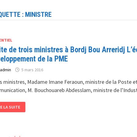
QUETTE :
MINISTRE
ENTIEL
ite de trois ministres à Bordj Bou Arreridj 
eloppement de la PME
r
admin
5 mars 2016
s ministres, Madame Imane Feraoun, ministre de la Poste et
unication, M. Bouchouareb Abdesslam, ministre de l’Indus
SITE
RE LA SUITE
OIS
NISTRES
RDJ
U
RERIDJ