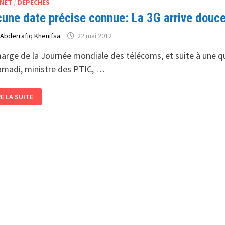
NET
/
DÉPÉCHES
ÉCONOMIE
MÉRIQUE
une date précise connue: La 3G arrive douc
ŒUR
r
Abderrafiq Khenifsa
22 mai 2012
VELOPPEMENT
arge de la Journée mondiale des télécoms, et suite à une q
E
madi, ministre des PTIC, …
CUNE
RE LA SUITE
TE
ÉCISE
NNUE:
RIVE
UCEMENT