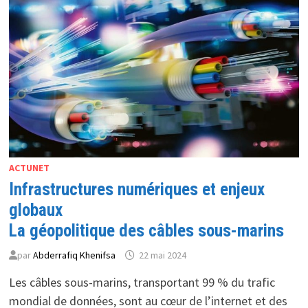
LOGICIELS
À
LA
FOURNITURE
D’ÉNERGIE
POUR
L’IA
ACTUNET
Infrastructures numériques et enjeux
globaux
La géopolitique des câbles sous-marins
par
Abderrafiq Khenifsa
22 mai 2024
Les câbles sous-marins, transportant 99 % du trafic
mondial de données, sont au cœur de l’internet et des