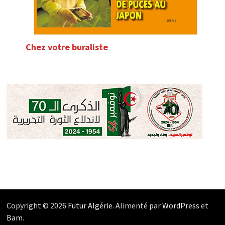
Chez votre buraliste
Copyright © 2026
Futur Algérie
. Alimenté par
WordPress
et
Bam
.