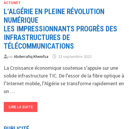
ACTUNET
L’ALGÉRIE EN PLEINE RÉVOLUTION
NUMÉRIQUE
LES IMPRESSIONNANTS PROGRÈS DES
INFRASTRUCTURES DE
TÉLÉCOMMUNICATIONS
par
Abderrafiq Khenifsa
23 septembre 2023
La Croissance économique soutenue s’appuie sur une
solide infrastructure TIC. De l’essor de la fibre optique à
l’Internet mobile, l’Algérie se transforme rapidement en
un …
L’ALGÉRIE
LIRE LA SUITE
EN
PLEINE
RÉVOLUTION
NUMÉRIQUE
LES
PUBLICITÉ
IMPRESSIONNANTS