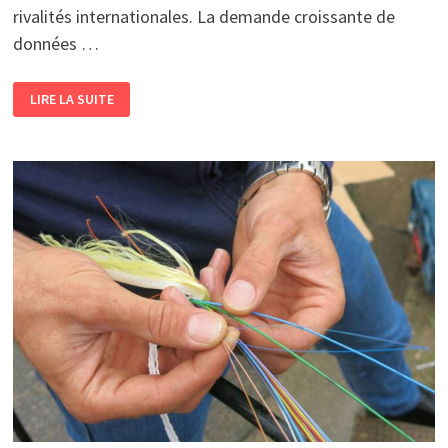
rivalités internationales. La demande croissante de
données …
INFRASTRUCTURES
LIRE LA SUITE
NUMÉRIQUES
ET
ENJEUX
GLOBAUX
LA
GÉOPOLITIQUE
DES
CÂBLES
SOUS-
MARINS