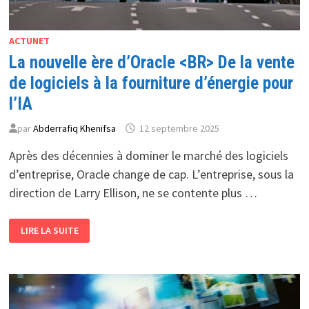
ACTUNET
La nouvelle ère d’Oracle <BR> De la vente
de logiciels à la fourniture d’énergie pour
l’IA
par
Abderrafiq Khenifsa
12 septembre 2025
Après des décennies à dominer le marché des logiciels
d’entreprise, Oracle change de cap. L’entreprise, sous la
direction de Larry Ellison, ne se contente plus …
LA
LIRE LA SUITE
NOUVELLE
ÈRE
D’ORACLE
<BR>
DE
LA
VENTE
DE