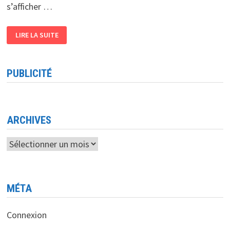
s’afficher …
SELON
LIRE LA SUITE
LE
CNUCED,
L’E-
COMMERCE
REPRÉSENTE
PUBLICITÉ
20
%
DES
VENTES
MONDIALES
ARCHIVES
Archives
MÉTA
Connexion