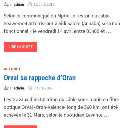
par
admin
12 avril 2017
Selon le communiqué du Mptic, le feston du cable
Seaweme4 atterrissant à Sidi Salem (Annaba) sera non
fonctionnel « le vendredi 14 avril entre 01h00 et …
SUITE
LIRE LA SUITE
À
DES
DÉGÂTS
SUBIS
AU
NIVEAU
ACTUNET
DU
Orval se rappoche d’Oran
POINT
D’ATTERRISSEMENT
DU
par
admin
7 avril 2017
FESTON
SEWEAME4
UNE
Les travaux d’installation du câble sous-marin en fibre
COUPURE
D’INTERNET
optique OrVal -Oran-Valence- long de 560 km ont été
EST
PRÉVUE
achevée le 31 Mars, selon le quotidien Levante …
LE
VENDREDI
14
ORVAL