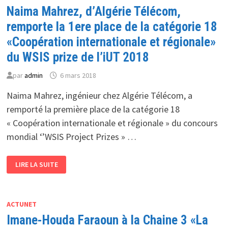
DES
Naima Mahrez, d’Algérie Télécom,
CÂBLES
SOUS-
MARINS
remporte la 1ere place de la catégorie 18
«Coopération internationale et régionale»
du WSIS prize de l’iUT 2018
par
admin
6 mars 2018
Naima Mahrez, ingénieur chez Algérie Télécom, a
remporté la première place de la catégorie 18
« Coopération internationale et régionale » du concours
mondial ‘’WSIS Project Prizes » …
NAIMA
LIRE LA SUITE
MAHREZ,
D’ALGÉRIE
TÉLÉCOM,
REMPORTE
LA
1ERE
ACTUNET
PLACE
Imane-Houda Faraoun à la Chaine 3 «La
DE
LA