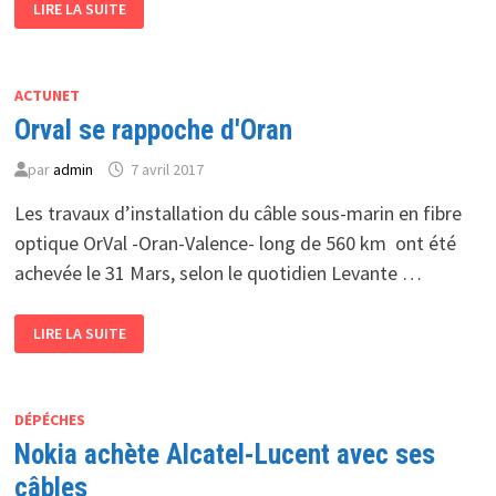
AVRIL
LIRE LA SUITE
SE
DE
RAPPOCHE
1H
D’ORAN
À
18H
ACTUNET
Orval se rappoche d'Oran
par
admin
7 avril 2017
Les travaux d’installation du câble sous-marin en fibre
optique OrVal -Oran-Valence- long de 560 km ont été
achevée le 31 Mars, selon le quotidien Levante …
ORVAL
LIRE LA SUITE
SE
RAPPOCHE
D'ORAN
DÉPÉCHES
Nokia achète Alcatel-Lucent avec ses
câbles