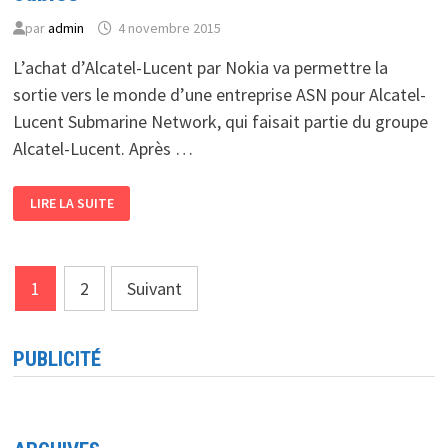
par
admin
4 novembre 2015
L’achat d’Alcatel-Lucent par Nokia va permettre la
sortie vers le monde d’une entreprise ASN pour Alcatel-
Lucent Submarine Network, qui faisait partie du groupe
Alcatel-Lucent. Après …
NOKIA
LIRE LA SUITE
ACHÈTE
ALCATEL-
LUCENT
AVEC
SES
Pagination
CÂBLES
1
2
Suivant
des
publications
PUBLICITÉ