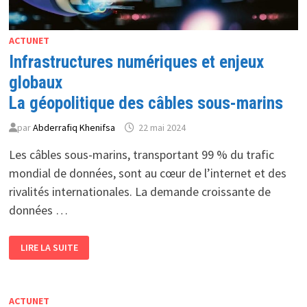
ACTUNET
Infrastructures numériques et enjeux
globaux
La géopolitique des câbles sous-marins
par
Abderrafiq Khenifsa
22 mai 2024
Les câbles sous-marins, transportant 99 % du trafic
mondial de données, sont au cœur de l’internet et des
rivalités internationales. La demande croissante de
données …
INFRASTRUCTURES
LIRE LA SUITE
NUMÉRIQUES
ET
ENJEUX
GLOBAUX
LA
GÉOPOLITIQUE
ACTUNET