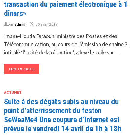
CATÉGORIE
transaction du paiement électronique à 1
18
«COOPÉRATION
dinars»
INTERNATIONALE
ET
RÉGIONALE»
par
admin
30 avril 2017
DU
WSIS
Imane-Houda Faraoun, ministre des Postes et des
PRIZE
DE
Télécommunication, au cours de l’émission de chaine 3,
L’IUT
2018
intitulé ‘l’invité de la rédaction’, a levé le voile sur …
IMANE-
LIRE LA SUITE
HOUDA
FARAOUN
À
LA
CHAINE
3
ACTUNET
«LA
Suite à des dégâts subis au niveau du
TRANSACTION
DU
PAIEMENT
point d’atterrissement du feston
ÉLECTRONIQUE
À
SeWeaMe4 Une coupure d’Internet est
1
DINARS»
prévue le vendredi 14 avril de 1h à 18h