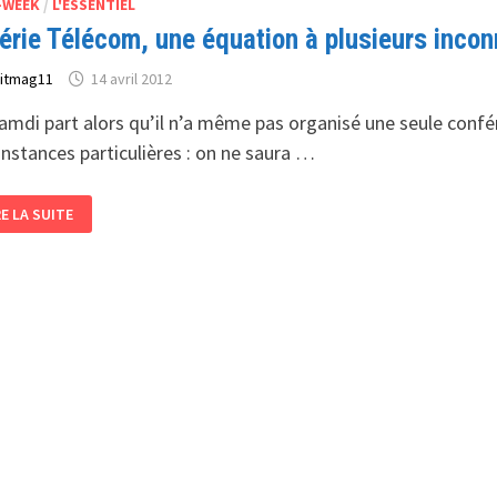
-WEEK
/
L'ESSENTIEL
N
G
érie Télécom, une équation à plusieurs inco
NNE
S
IENTATIONS
r
itmag11
14 avril 2012
GÉRIE
LÉCOM
IT
amdi part alors qu’il n’a même pas organisé une seule confér
LEVER
onstances particulières : on ne saura …
FI
LIENT »
GÉRIE
RE LA SUITE
LÉCOM,
E
UATION
USIEURS
CONNUES