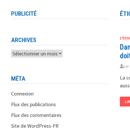
PUBLICITÉ
ÉTI
L'ESS
ARCHIVES
Dan
Archives
doi
pa
La c
MÉTA
auss
Connexion
DA
LI
UN
Flux des publications
EN
À
Flux des commentaires
LA
RA
CH
Site de WordPress-FR
3,