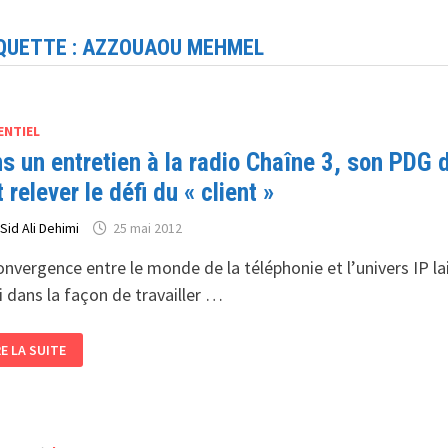
QUETTE :
AZZOUAOU MEHMEL
ENTIEL
s un entretien à la radio Chaîne 3, son PDG 
t relever le défi du « client »
r
Sid Ali Dehimi
25 mai 2012
onvergence entre le monde de la téléphonie et l’univers IP l
i dans la façon de travailler …
NS
RE LA SUITE
TRETIEN
DIO
AÎNE