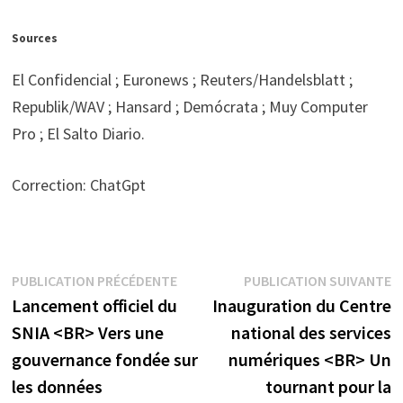
Sources
El Confidencial ; Euronews ; Reuters/Handelsblatt ;
Republik/WAV ; Hansard ; Demócrata ; Muy Computer
Pro ; El Salto Diario.
Correction: ChatGpt
Navigation
Publication
P
PUBLICATION PRÉCÉDENTE
PUBLICATION SUIVANTE
précédente :
s
Lancement officiel du
Inauguration du Centre
de
SNIA <BR> Vers une
national des services
l’article
gouvernance fondée sur
numériques <BR> Un
les données
tournant pour la