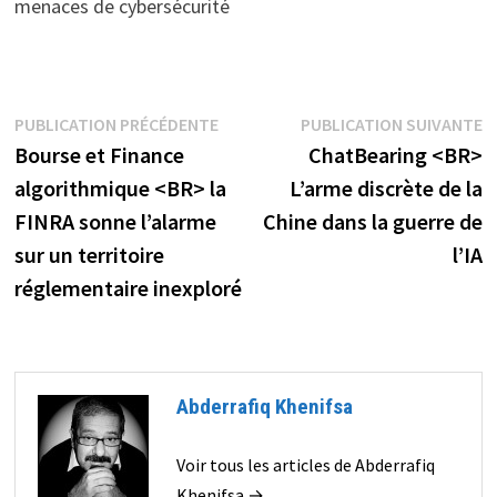
menaces de cybersécurité
Navigation
Publication
P
PUBLICATION PRÉCÉDENTE
PUBLICATION SUIVANTE
précédente :
s
Bourse et Finance
ChatBearing <BR>
de
algorithmique <BR> la
L’arme discrète de la
l’article
FINRA sonne l’alarme
Chine dans la guerre de
sur un territoire
l’IA
réglementaire inexploré
Abderrafiq Khenifsa
Voir tous les articles de Abderrafiq
Khenifsa →