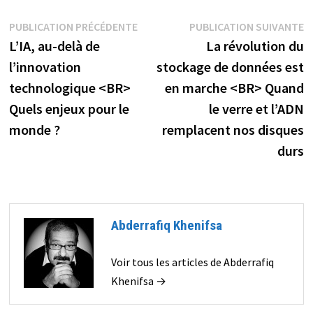
Navigation
Publication
P
PUBLICATION PRÉCÉDENTE
PUBLICATION SUIVANTE
précédente :
s
L’IA, au-delà de
La révolution du
de
l’innovation
stockage de données est
l’article
technologique <BR>
en marche <BR> Quand
Quels enjeux pour le
le verre et l’ADN
monde ?
remplacent nos disques
durs
Abderrafiq Khenifsa
Voir tous les articles de Abderrafiq
Khenifsa →