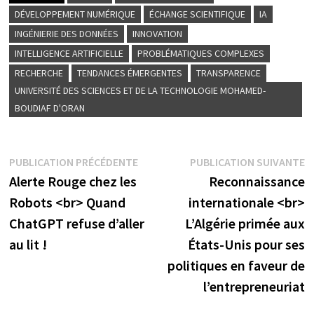
DÉVELOPPEMENT NUMÉRIQUE
ÉCHANGE SCIENTIFIQUE
IA
INGÉNIERIE DES DONNÉES
INNOVATION
INTELLIGENCE ARTIFICIELLE
PROBLÉMATIQUES COMPLEXES
RECHERCHE
TENDANCES ÉMERGENTES
TRANSPARENCE
UNIVERSITÉ DES SCIENCES ET DE LA TECHNOLOGIE MOHAMED-
BOUDIAF D'ORAN
Navigation
Publication
P
PUBLICATION PRÉCÉDENTE
PUBLICATION SUIVANTE
précédente :
s
Alerte Rouge chez les
Reconnaissance
de
Robots <br> Quand
internationale <br>
l’article
ChatGPT refuse d’aller
L’Algérie primée aux
au lit !
États-Unis pour ses
politiques en faveur de
l’entrepreneuriat