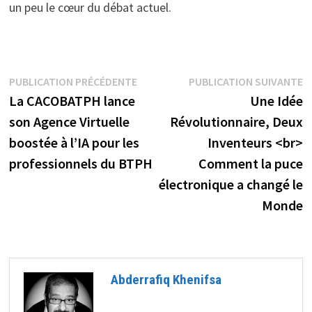
un peu le cœur du débat actuel.
Navigation
Publication
P
PUBLICATION PRÉCÉDENTE
PUBLICATION SUIVANTE
précédente :
s
La CACOBATPH lance
Une Idée
de
son Agence Virtuelle
Révolutionnaire, Deux
l’article
boostée à l’IA pour les
Inventeurs <br>
professionnels du BTPH
Comment la puce
électronique a changé le
Monde
Abderrafiq Khenifsa