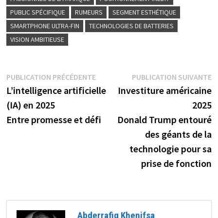
PUBLIC SPÉCIFIQUE
RUMEURS
SEGMENT ESTHÉTIQUE
SMARTPHONE ULTRA-FIN
TECHNOLOGIES DE BATTERIES
VISION AMBITIEUSE
Navigation
Publication
P
PUBLICATION PRÉCÉDENTE
PUBLICATION SUIVANTE
précédente :
s
L’intelligence artificielle
Investiture américaine
de
(IA) en 2025
2025
l’article
Entre promesse et défi
Donald Trump entouré
des géants de la
technologie pour sa
prise de fonction
Abderrafiq Khenifsa