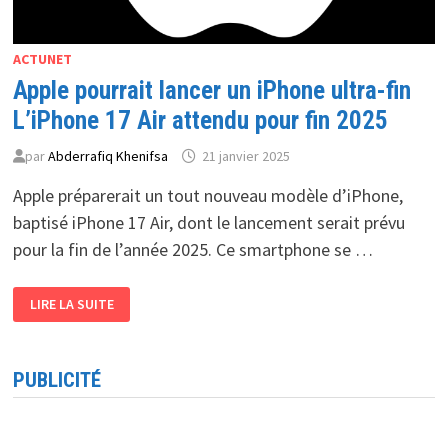
ACTUNET
Apple pourrait lancer un iPhone ultra-fin
L’iPhone 17 Air attendu pour fin 2025
par
Abderrafiq Khenifsa
21 janvier 2025
Apple préparerait un tout nouveau modèle d’iPhone,
baptisé iPhone 17 Air, dont le lancement serait prévu
pour la fin de l’année 2025. Ce smartphone se …
APPLE
LIRE LA SUITE
POURRAIT
LANCER
UN
IPHONE
ULTRA-
PUBLICITÉ
FIN
L’IPHONE
17
AIR
ATTENDU