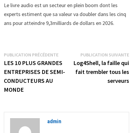
Le livre audio est un secteur en plein boom dont les
experts estiment que sa valeur va doubler dans les cinq
ans pour atteindre 9,3milliards de dollars en 2026.
Navigation
Publication
P
PUBLICATION PRÉCÉDENTE
PUBLICATION SUIVANTE
précédente :
s
LES 10 PLUS GRANDES
Log4Shell, la faille qui
de
ENTREPRISES DE SEMI-
fait trembler tous les
l’article
CONDUCTEURS AU
serveurs
MONDE
admin