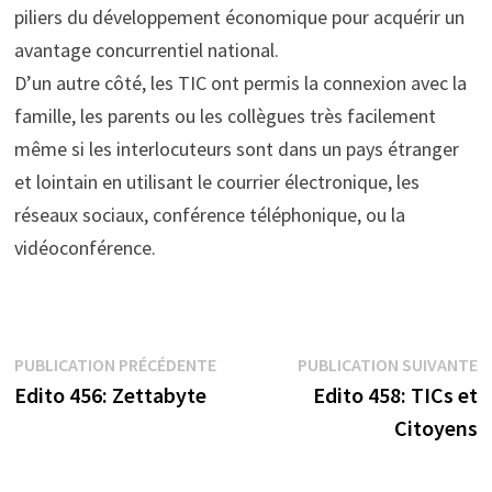
piliers du développement économique pour acquérir un
avantage concurrentiel national.
D’un autre côté, les TIC ont permis la connexion avec la
famille, les parents ou les collègues très facilement
même si les interlocuteurs sont dans un pays étranger
et lointain en utilisant le courrier électronique, les
réseaux sociaux, conférence téléphonique, ou la
vidéoconférence.
Navigation
Publication
P
PUBLICATION PRÉCÉDENTE
PUBLICATION SUIVANTE
précédente :
s
Edito 456: Zettabyte
Edito 458: TICs et
de
Citoyens
l’article