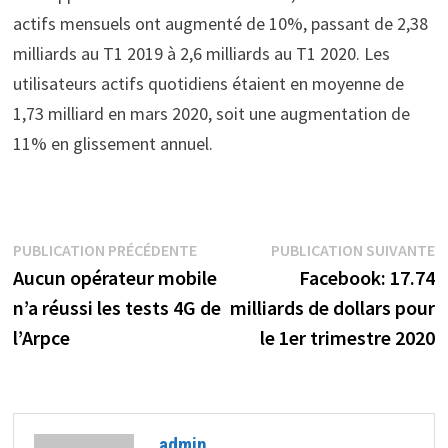
actifs mensuels ont augmenté de 10%, passant de 2,38
milliards au T1 2019 à 2,6 milliards au T1 2020. Les
utilisateurs actifs quotidiens étaient en moyenne de
1,73 milliard en mars 2020, soit une augmentation de
11% en glissement annuel.
Navigation
Publication
P
PUBLICATION PRÉCÉDENTE
PUBLICATION SUIVANTE
précédente :
s
Aucun opérateur mobile
Facebook: 17.74
de
n’a réussi les tests 4G de
milliards de dollars pour
l’article
l’Arpce
le 1er trimestre 2020
admin