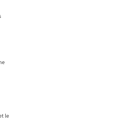
s
ème
s
t le