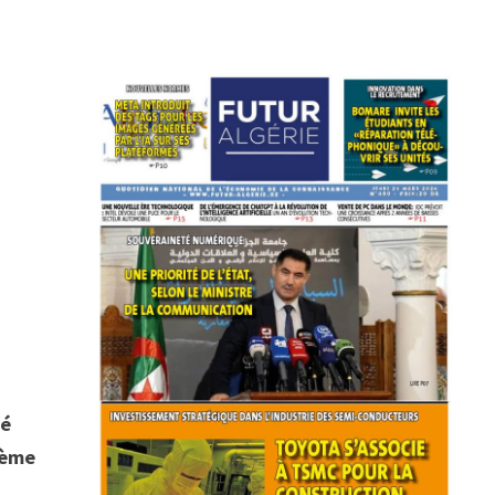
hé
sième