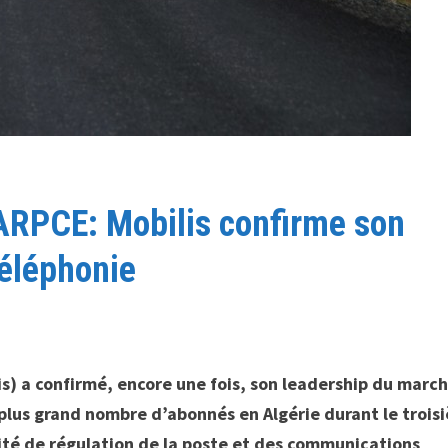
’ARPCE: Mobilis confirme son
téléphonie
is) a confirmé, encore une fois, son leadership du marc
e plus grand nombre d’abonnés en Algérie durant le troi
rité de régulation de la poste et des communications