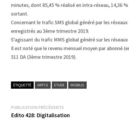
minutes, dont 85,45 % réalisé en intra-réseau, 14,36 % 
sortant.
Concernant le trafic SMS global généré par les réseaux
enregistrés au 3ème trimestre 2019.
S’agissant du trafic MMS global généré sur les réseaux
Il est noté que le revenu mensuel moyen par abonné (e
511 DA (3ème trimestre 2019).
ÉTIQUETTÉ
ARPCE
ETUDE
MOBILIS
Navigation
Publication
PUBLICATION PRÉCÉDENTE
précédente :
Edito 428: Digitalisation
de