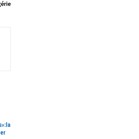
gérie
»:la
1er