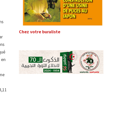
ns
Chez votre buraliste
ar
ens
qué
 en
ème
3,11