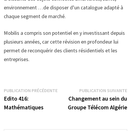
environnement …de disposer d’un catalogue adapté à
chaque segment de marché.
Mobilis a compris son potentiel en y investissant depuis
plusieurs années, car cette révision en profondeur lui
permet de reconquérir des clients résidentiels et les
entreprises.
Navigation
Publication
P
PUBLICATION PRÉCÉDENTE
PUBLICATION SUIVANTE
précédente :
s
Edito 416:
Changement au sein du
de
Mathématiques
Groupe Télécom Algérie
l’article