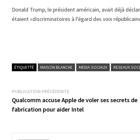
Donald Trump, le président américain, avait déjà décla
étaient «discriminatoires à l’égard des voix républicain
ÉTIQUETTÉ
MAISON BLANCHE
MEDIA SOCIAUX
RESEAUX SOC
Navigation
Publication
PUBLICATION PRÉCÉDENTE
précédente :
Qualcomm accuse Apple de voler ses secrets de
de
fabrication pour aider Intel
l’article