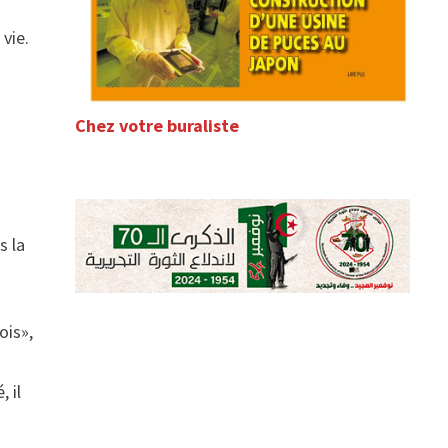
vie.
e
Chez votre buraliste
s
-
s la
ois»,
 il