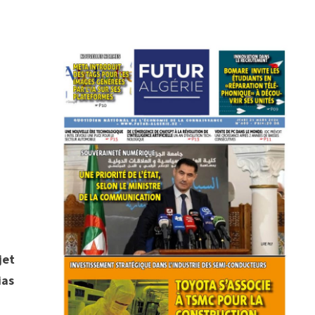
jet
ias