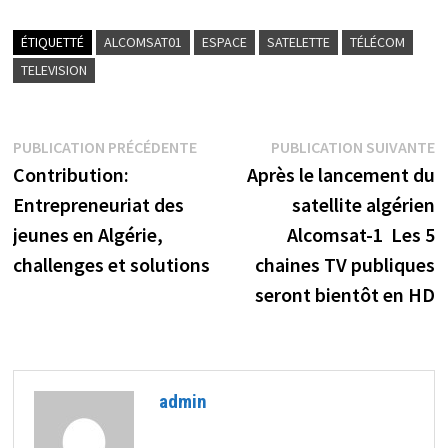
ÉTIQUETTÉ
ALCOMSAT01
ESPACE
SATELETTE
TÉLÉCOM
TELEVISION
Navigation
Publication
P
PUBLICATION PRÉCÉDENTE
PUBLICATION SUIVANTE
précédente :
s
Contribution:
Après le lancement du
de
Entrepreneuriat des
satellite algérien
l’article
jeunes en Algérie,
Alcomsat-1 Les 5
challenges et solutions
chaines TV publiques
seront bientôt en HD
admin