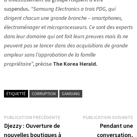
suspendus
.
“Samsung Electronics a trois
PDG
, qui
dirigent chacun une grande branche –
smartphones,
électroménager et microprocesseurs. Ce sont des experts
dans leur domaine qui ont fait leurs preuves mais ils ne
peuvent pas se lancer dans des acquisitions de grande
ampleur sans l’approbation de la famille
propriétaire”
, précise
The Korea Herald
.
ÉTIQUETTÉ
CORRUPTION
SAMSUNG
Navigation
Publication
P
PUBLICATION PRÉCÉDENTE
PUBLICATION SUIVANTE
précédente :
s
Djezzy : Ouverture de
Pendant une
de
nouvelles boutiques à
conversation,