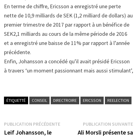
En terme de chiffre, Ericsson a enregistré une perte
nette de 10,9 milliards de SEK (1,2 milliard de dollars) au
premier trimestre de 2017 par rapport à un bénéfice de
SEK2,1 milliards au cours de la même période de 2016
et a enregistré une baisse de 11% par rapport à l’année
précédente.
Enfin, Johansson a concédé qu’il avait présidé Ericsson
à travers ‘un moment passionnant mais aussi stimulant’,
ÉTIQUETTÉ
CONSEIL
DIRECTROIRE
ERICSSON
REELECTION
Navigation
Publication
P
PUBLICATION PRÉCÉDENTE
PUBLICATION SUIVANTE
précédente :
s
Leif Johansson, le
Ali Morsli présente sa
de