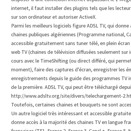
internet, il faut installer des plugins tels que les lect
sur son ordinateur et autoriser ActiveX.
Parmi les meilleurs logiciels figure ADSL TV, qui donne
chaines publiques algériennes (Programme national, Cana
accessible gratuitement sans tuner télé, en plein écran 
web TV (chaines de télévision diffusées seulement sur i
cours avec le TimeShifting (ou direct différé, qui perme
moment), faire des captures d’écran, enregistrer les é
enregistrements depuis le guide des programmes TV in
de la première. ADSL TV, qui peut être téléchargé depuis 
http://www.adsltv.org/site/divers/telechargement-2.h
Toutefois, certaines chaines et bouquets ne sont acce
Un autre logiciel très intéressant et accessible gratuit
donne accès à la majorité des chaines TV en langue fran
françaises (TF1, France 2, France 3, Canal +, France 5, 