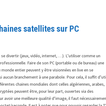
haines satellites sur PC
u se divertir (jeux, vidéo, internet, …). L’utiliser comme un
professionnelle. Faire de son PC (portable ou de bureau) une
u monde entier peuvent y être visionnées en live en se
 aucun branchement à une parabole. Pour cela, il suffit d’uti
ifférentes chaines mondiales dont celles algériennes, arabes,
cryptées peuvent être, pour leur part, ouvertes via des
ur avoir une meilleure qualité d’image, il faut nécessaireme
ctet/seconde. Il est à noter que pour pouvoir regarder la T