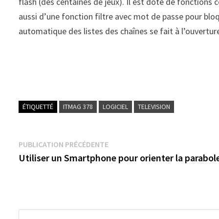
flash (des centaines de jeux). Il est doté de fonctio
aussi d’une fonction filtre avec mot de passe pour bloq
automatique des listes des chaînes se fait à l’ouvertur
ÉTIQUETTÉ
ITMAG 378
LOGICIEL
TELEVISION
Navigation
Publication
PUBLICATION PRÉCÉDENTE
précédente :
Utiliser un Smartphone pour orienter la parabol
de
l’article