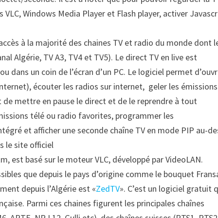
eurs VLC, Windows Media Player et Flash player, activer Javascr
 accès à la majorité des chaines TV et radio du monde dont l
l Algérie, TV A3, TV4 et TV5). Le direct TV en live est
ou dans un coin de l’écran d’un PC. Le logiciel permet d’ouvri
nternet), écouter les radios sur internet, geler les émissions
t de mettre en pause le direct et de le reprendre à tout
missions télé ou radio favorites, programmer les
tégré et afficher une seconde chaîne TV en mode PIP au-de
le site officiel
tm, est basé sur le moteur VLC, développé par VideoLAN.
ssibles que depuis le pays d’origine comme le bouquet Frans
ement depuis l’Algérie est «
ZedTV
». C’est un logiciel gratuit 
çaise. Parmi ces chaines figurent les principales chaînes
M6, ARTE, NRJ 12, Gulli etc), des chaînes suisses (RTS1, RTS2