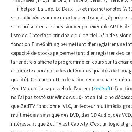
…), belges (La Une, La Deux …) et internationales (A
sont affichées sur une interface en français, épurée et s
sont présentées. Pour visionner par exemple ARTE, il suf
liste de l’interface principale du logiciel. Afin de visio
fonction TimeShifting permettant d’enregistrer une i
capacité de stockage permettant d’enregistrer des ce
la fenêtre s’affiche le programme en cours sur la chai
comme le choix entre les différentes qualités de l’ima
qualité). Cela permettra de visionner une chaine même si
ZedTV, dont la page web de l’auteur (
ZedSoft
), fonctio
ne l’ai pas testé sur Windows 10) et sa taille ne dépasse
que ZedTV fonctionne. VLC, un lecteur multimédia gratuit
multimédias ainsi que des DVD, des CD Audio, des VCD, e
intéressant que ZedTV est Captvty. C’est un logiciel gr