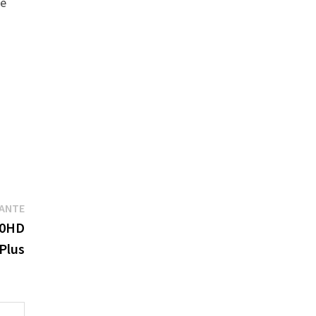
se
Publication
VANTE
suivante :
00HD
Plus