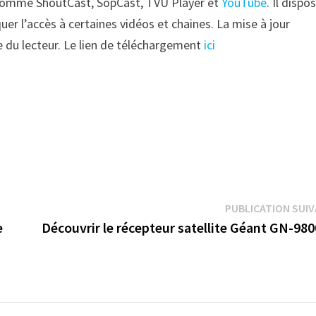
ns comme ShoutCast, SopCast, TVU Player et
YouTube
. Il dispo
uer l’accès à certaines vidéos et chaines. La mise à jour
e du lecteur. Le lien de téléchargement
ici
PUBLICATION SUI
e
Découvrir le récepteur satellite Géant GN-98