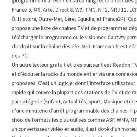
(programme tv à revoir en streaming) et le direct des p
France 5, M6, Arte, Direct 8, W9, TMC, NT1, NRJ 12, LCP,
Ô, Histoire, Outre-Mer, 1ère, Equidia, et France24). Capt
propose une liste de chaines TV et de programmes déjà 
télécharger le programme ou le visionner. Captvty perm
clic droit sur la chaîne désirée. NET Framework est néce
des PC.
Un autre lecteur gratuit et très puissant est Readon T
et d’écouter la radio du monde entier via une connexion
proposées. C’est un logiciel dont l’interface utilisateu
rapide qui couvre la plupart des stations de TV et de ra
par catégorie (Enfant, Actualités, Sport, Musique etc) e
d’une minuterie d’arrêt programmable des chaines. Il 
choix de formats les plus utilisés comme ASF, WMV, 
un convertisseur vidéo et audio, il est doté d’un moteur