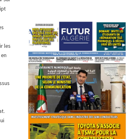
ipt
es
r les
 en
ssus
at.
qui
,