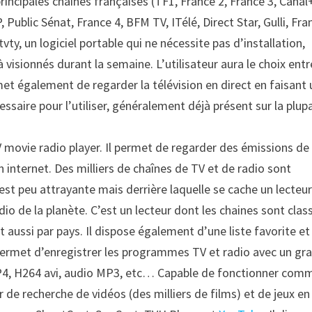
rincipales chaines françaises (TF1, France 2, France 3, Canal
 Public Sénat, France 4, BFM TV, ITélé, Direct Star, Gulli, Fra
vty, un logiciel portable qui ne nécessite pas d’installation,
visionnés durant la semaine. L’utilisateur aura le choix entr
et également de regarder la télévision en direct en faisant 
ssaire pour l’utiliser, généralement déjà présent sur la plup
V movie radio player. Il permet de regarder des émissions de 
 internet. Des milliers de chaînes de TV et de radio sont
r est peu attrayante mais derrière laquelle se cache un lecteu
dio de la planète. C’est un lecteur dont les chaines sont clas
t aussi par pays. Il dispose également d’une liste favorite et
permet d’enregistrer les programmes TV et radio avec un gr
MP4, H264 avi, audio MP3, etc… Capable de fonctionner com
 de recherche de vidéos (des milliers de films) et de jeux en