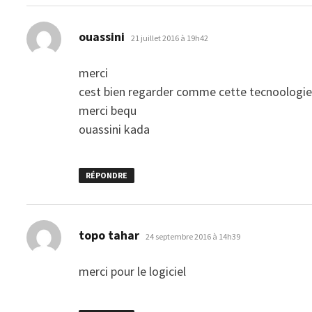
dit :
ouassini
21 juillet 2016 à 19h42
merci
cest bien regarder comme cette tecnoologie 
merci bequ
ouassini kada
RÉPONDRE
dit :
topo tahar
24 septembre 2016 à 14h39
merci pour le logiciel