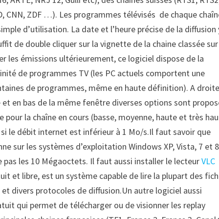
RD, CNN, ZDF …). Les programmes télévisés de chaque chaîn
imple d’utilisation. La date et l’heure précise de la diffusion 
fit de double cliquer sur la vignette de la chaine classée sur
nner les émissions ultérieurement, ce logiciel dispose de la
nfinité de programmes TV (les PC actuels comportent une
ntaines de programmes, même en haute définition). A droit
ne et en bas de la même fenêtre diverses options sont propo
ge pour la chaîne en cours (basse, moyenne, haute et très ha
 le débit internet est inférieur à 1 Mo/s.Il faut savoir que
nne sur les systèmes d’exploitation Windows XP, Vista, 7 et 8
 pas les 10 Mégaoctets. Il faut aussi installer le lecteur
VLC
 et libre, est un système capable de lire la plupart des fich
t divers protocoles de diffusion.Un autre logiciel aussi
atuit qui permet de télécharger ou de visionner les replay