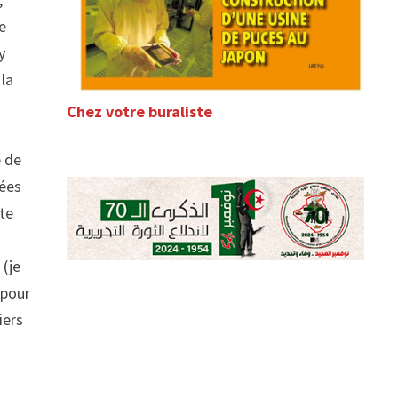
e
y
 la
Chez votre buraliste
e de
sées
ute
 (je
pour
iers