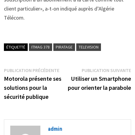
client particulier», a-t-on indiqué auprès d’Algérie
Télécom.
ÉTIQUETTÉ
ITMAG 378
PIRATAGE
TELEVISION
Navigation
Publication
P
PUBLICATION PRÉCÉDENTE
PUBLICATION SUIVANTE
précédente :
s
Motorola présente ses
Utiliser un Smartphone
de
solutions pour la
pour orienter la parabole
l’article
sécurité publique
admin