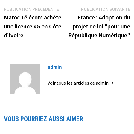
Navigation
Publication
P
PUBLICATION PRÉCÉDENTE
PUBLICATION SUIVANTE
précédente :
s
Maroc Télécom achète
France : Adoption du
de
une licence 4G en Côte
projet de loi "pour une
l’article
d’Ivoire
République Numérique"
admin
Voir tous les articles de admin →
VOUS POURRIEZ AUSSI AIMER