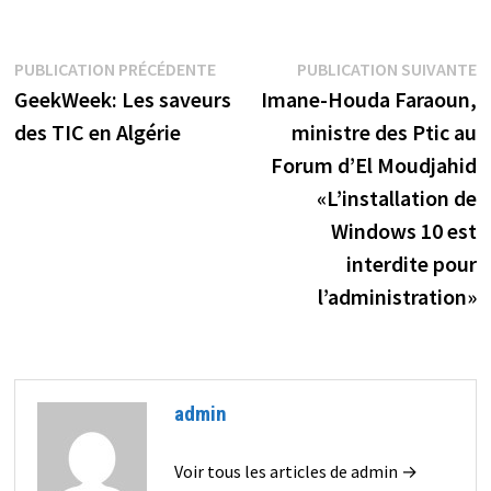
Navigation
Publication
P
PUBLICATION PRÉCÉDENTE
PUBLICATION SUIVANTE
précédente :
s
GeekWeek: Les saveurs
Imane-Houda Faraoun,
de
des TIC en Algérie
ministre des Ptic au
l’article
Forum d’El Moudjahid
«L’installation de
Windows 10 est
interdite pour
l’administration»
admin
Voir tous les articles de admin →