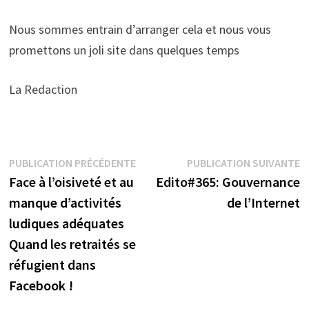
Nous sommes entrain d’arranger cela et nous vous
promettons un joli site dans quelques temps
La Redaction
Navigation
Publication
P
PUBLICATION PRÉCÉDENTE
PUBLICATION SUIVANTE
précédente :
s
Face à l’oisiveté et au
Edito#365: Gouvernance
de
manque d’activités
de l’Internet
l’article
ludiques adéquates
Quand les retraités se
réfugient dans
Facebook !