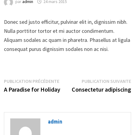
par
admin
24 mars 2015
Donec sed justo efficitur, pulvinar elit in, dignissim nibh.
Nulla porttitor tortor et mi auctor condimentum.
Aliquam sodales ac quam in pharetra. Phasellus at ligula
consequat purus dignissim sodales non ac nisi.
Navigation
Publication
P
PUBLICATION PRÉCÉDENTE
PUBLICATION SUIVANTE
précédente :
s
A Paradise for Holiday
Consectetur adipiscing
de
l’article
admin