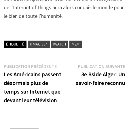
de l’Internet of things aura alors conquis le monde pour
le bien de toute l’humanité.
ÉTIQUETTÉ
ITMAG 334
IWATCH
M2M
Navigation
Publication
P
PUBLICATION PRÉCÉDENTE
PUBLICATION SUIVANTE
précédente :
s
Les Américains passent
3e Bside Alger: Un
de
désormais plus de
savoir-faire reconnu
l’article
temps sur Internet que
devant leur télévision