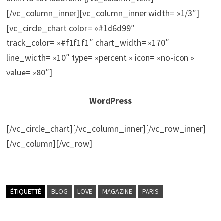
[/vc_column_inner][vc_column_inner width= »1/3″]
[vc_circle_chart color= »#1d6d99″
track_color= »#f1f1f1″ chart_width= »170″
line_width= »10″ type= »percent » icon= »no-icon »
value= »80″]
WordPress
[/vc_circle_chart][/vc_column_inner][/vc_row_inner]
[/vc_column][/vc_row]
ÉTIQUETTÉ
BLOG
LOVE
MAGAZINE
PARIS