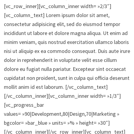
[vc_row_inner][vc_column_inner width= »2/3″]
[vc_column_text] Lorem ipsum dolor sit amet,
consectetur adipisicing elit, sed do eiusmod tempor
incididunt ut labore et dolore magna aliqua. Ut enim ad
minim veniam, quis nostrud exercitation ullamco laboris
nisi ut aliquip ex ea commodo consequat. Duis aute irure
dolor in reprehenderit in voluptate velit esse cillum
dolore eu fugiat nulla pariatur. Excepteur sint occaecat
cupidatat non proident, sunt in culpa qui officia deserunt
mollit anim id est laborum. [/vc_column_text]
[/vc_column_inner][vc_column_inner width= »1/3″]
[vc_progress_bar
values= »90|Development,80|Design,70|Marketing »
bgcolor= »bar_blue » units= »% » height= »30″]
[/vc_column_inner][/vc_row_inner][vc_column_text]