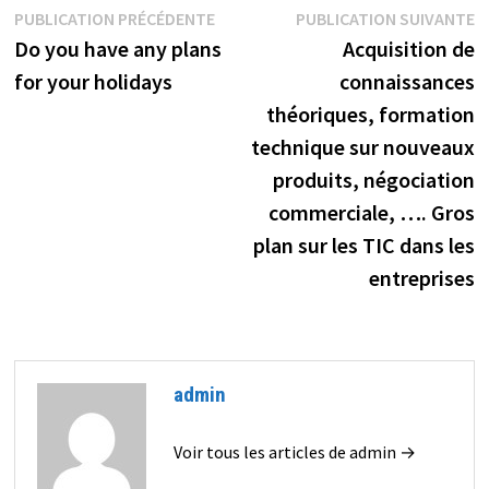
Navigation
Publication
P
PUBLICATION PRÉCÉDENTE
PUBLICATION SUIVANTE
précédente :
s
Do you have any plans
Acquisition de
de
for your holidays
connaissances
l’article
théoriques, formation
technique sur nouveaux
produits, négociation
commerciale, …. Gros
plan sur les TIC dans les
entreprises
admin
Voir tous les articles de admin →