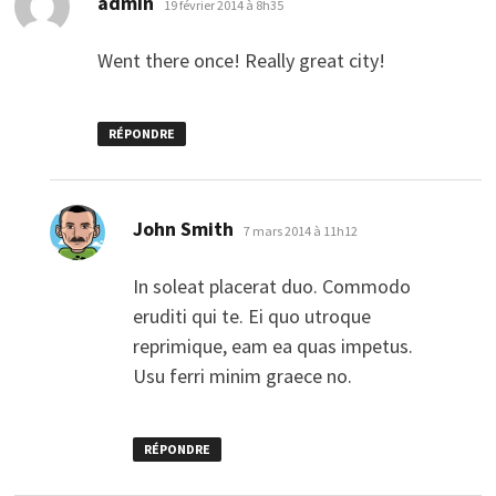
admin
19 février 2014 à 8h35
Went there once! Really great city!
RÉPONDRE
dit :
John Smith
7 mars 2014 à 11h12
In soleat placerat duo. Commodo
eruditi qui te. Ei quo utroque
reprimique, eam ea quas impetus.
Usu ferri minim graece no.
RÉPONDRE