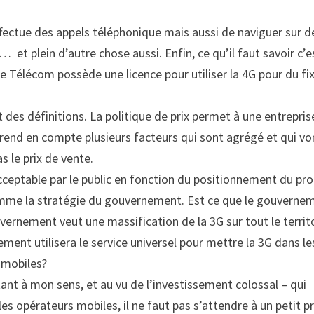
ectue des appels téléphonique mais aussi de naviguer sur d
 … et plein d’autre chose aussi. Enfin, ce qu’il faut savoir c’e
e Télécom possède une licence pour utiliser la 4G pour du fix
 des définitions. La politique de prix permet à une entrepris
prend en compte plusieurs facteurs qui sont agrégé et qui vo
s le prix de vente.
cceptable par le public en fonction du positionnement du pro
omme la stratégie du gouvernement. Est ce que le gouverne
vernement veut une massification de la 3G sur tout le territ
ement utilisera le service universel pour mettre la 3G dans le
 mobiles?
rtant à mon sens, et au vu de l’investissement colossal – qui
 les opérateurs mobiles, il ne faut pas s’attendre à un petit pr