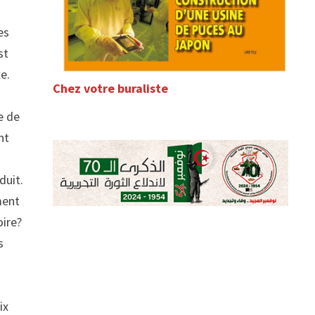
es
st
e.
Chez votre buraliste
e de
nt
duit.
ment
oire?
s
ix