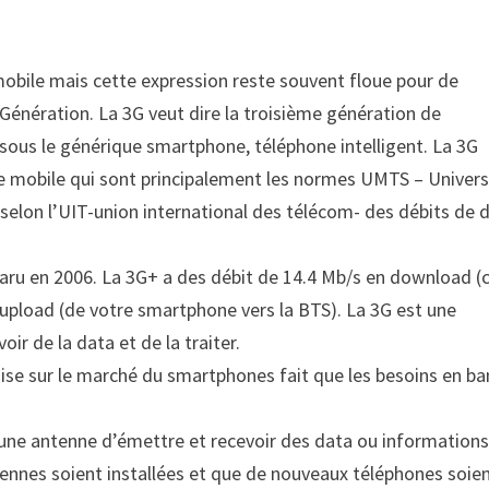
obile mais cette expression reste souvent floue pour de
nération. La 3G veut dire la troisième génération de
sous le générique smartphone, téléphone intelligent. La 3G
e mobile qui sont principalement les normes UMTS – Univers
elon l’UIT-union international des télécom- des débits de 
pparu en 2006. La 3G+ a des débit de 14.4 Mb/s en download (c
 upload (de votre smartphone vers la BTS). La 3G est une
r de la data et de la traiter.
 mise sur le marché du smartphones fait que les besoins en b
d’une antenne d’émettre et recevoir des data ou information
tennes soient installées et que de nouveaux téléphones soie