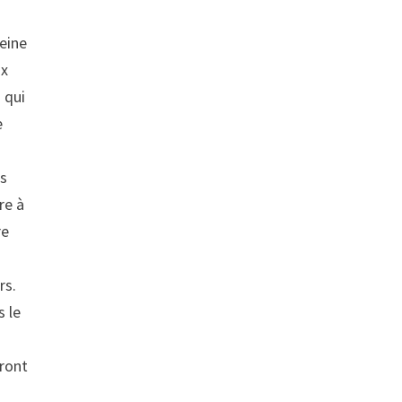
leine
ix
 qui
e
us
re à
re
rs.
s le
eront