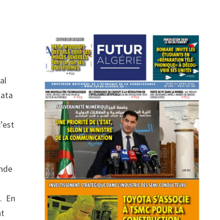
al
data
’est
ande
s. En
nt