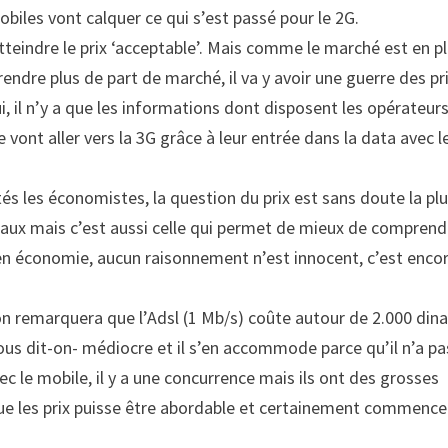
iles vont calquer ce qui s’est passé pour le 2G.
atteindre le prix ‘acceptable’. Mais comme le marché est en p
ndre plus de part de marché, il va y avoir une guerre des pr
 il n’y a que les informations dont disposent les opérateurs
vont aller vers la 3G grâce à leur entrée dans la data avec l
és les économistes, la question du prix est sans doute la pl
ociaux mais c’est aussi celle qui permet de mieux de comprend
i en économie, aucun raisonnement n’est innocent, c’est enco
, on remarquera que l’Adsl (1 Mb/s) coûte autour de 2.000 dina
 nous dit-on- médiocre et il s’en accommode parce qu’il n’a pa
avec le mobile, il y a une concurrence mais ils ont des grosses
e que les prix puisse être abordable et certainement commenc