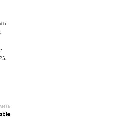
itte
u
e
PS.
Publication
VANTE
suivante :
able