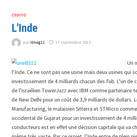
L'EDITO
L'Inde
par
itmag11
17 septembre 2013
Un n
l’Inde. Ce ne sont pas une usine mais deux usines qui
investissement de 4 milliards chacun des Fab. L’un de 
de l’israélien TowerJazz avec IBM comme partenaire tec
de New Delhi pour un coût de 3,9 milliards de dollar
Manufacturing, le malaisien Silterra et STMicro comme 
occidental de Gujarat pour un investissement de 4 mill
conducteurs est en effet une décision capitale qui va c
même très vaste. Par ce projet, l’Inde entre de plein 