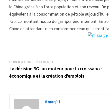
la Chine grâce à sa forte population et son revenu. De
équivalent à la consommation de pétrole aujourd’hui et 
Fab, ce montant risque de grimper énormément. Entre
Chine en attendant d’en consommer ceux qui seront fab
Navigation
Publication
PUBLICATION PRÉCÉDENTE
précédente :
La décision 3G, un moteur pour la croissance
de
économique et la création d’emplois.
l’article
itmag11