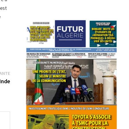
 est
e
Publication
VANTE
suivante :
’Inde