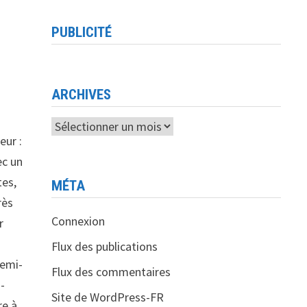
PUBLICITÉ
ARCHIVES
Archives
eur :
ec un
tes,
MÉTA
rès
Connexion
r
Flux des publications
semi-
Flux des commentaires
i-
Site de WordPress-FR
re à