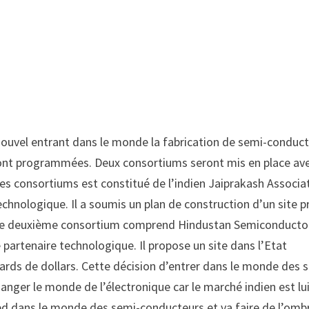
ouvel entrant dans le monde la fabrication de semi-conduct
 sont programmées. Deux consortiums seront mis en place av
ces consortiums est constitué de l’indien Jaiprakash Associa
hnologique. Il a soumis un plan de construction d’un site p
s. Le deuxième consortium comprend Hindustan Semiconducto
partenaire technologique. Il propose un site dans l’Etat
iards de dollars. Cette décision d’entrer dans le monde des 
hanger le monde de l’électronique car le marché indien est lu
pied dans le monde des semi-conducteurs et va faire de l’omb