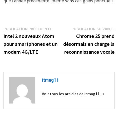
que l’année précédente, même sans ces gains ponctuels.
Navigation
Publication
P
PUBLICATION PRÉCÉDENTE
PUBLICATION SUIVANTE
précédente :
s
Intel 2 nouveaux Atom
Chrome 25 prend
de
pour smartphones et un
désormais en charge la
l’article
modem 4G/LTE
reconnaissance vocale
itmag11
Voir tous les articles de itmag11 →