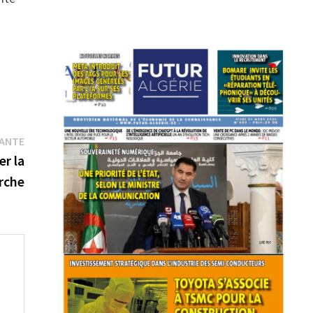
Publication
VANTE
suivante :
er la
rche