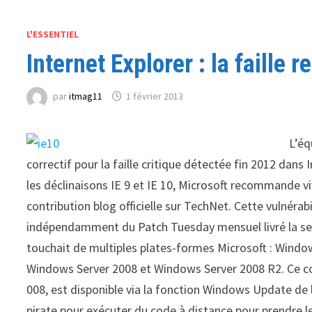
L'ESSENTIEL
Internet Explorer : la faille 
par
itmag11
1 février 2013
L’éq
correctif pour la faille critique détectée fin 2012 dans 
les déclinaisons IE 9 et IE 10, Microsoft recommande v
contribution blog officielle sur TechNet. Cette vulnérab
indépendamment du Patch Tuesday mensuel livré la sema
touchait de multiples plates-formes Microsoft : Wind
Windows Server 2008 et Windows Server 2008 R2. Ce cor
008, est disponible via la fonction Windows Update de l
pirate pour exécuter du code à distance pour prendre le