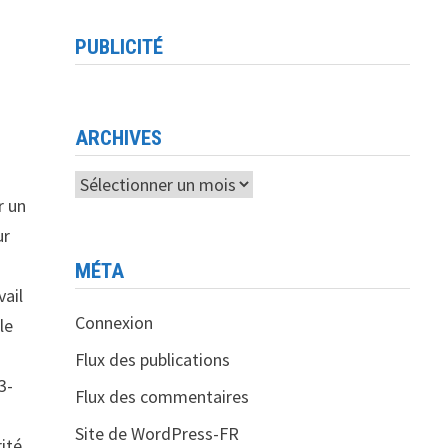
PUBLICITÉ
ARCHIVES
Archives
r un
ur
MÉTA
vail
Connexion
le
Flux des publications
3-
Flux des commentaires
Site de WordPress-FR
rité