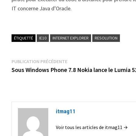
IT concerne Java d’Oracle.
ÉTIQUETTÉ
IE10
INTERNET EXPLORER
RESOLUTION
Navigation
Publication
PUBLICATION PRÉCÉDENTE
précédente :
Sous Windows Phone 7.8 Nokia lance le Lumia 5
de
l’article
itmag11
Voir tous les articles de itmag11 →