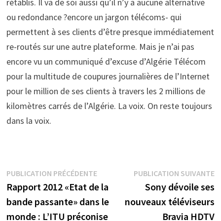
rétablis. Il va de soi aussi qu’il n’y a aucune alternative
ou redondance ?encore un jargon télécoms- qui
permettent à ses clients d’être presque immédiatement
re-routés sur une autre plateforme. Mais je n’ai pas
encore vu un communiqué d’excuse d’Algérie Télécom
pour la multitude de coupures journalières de l’Internet
pour le million de ses clients à travers les 2 millions de
kilomètres carrés de l’Algérie. La voix. On reste toujours
dans la voix.
Navigation
Publication
P
PUBLICATION PRÉCÉDENTE
PUBLICATION SUIVANTE
précédente :
s
Rapport 2012 «Etat de la
Sony dévoile ses
de
bande passante» dans le
nouveaux téléviseurs
l’article
monde : L’ITU préconise
Bravia HDTV