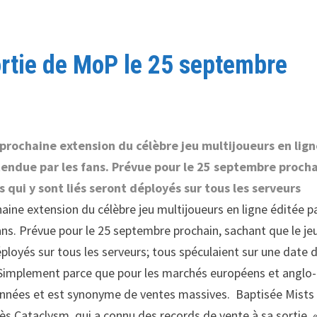
ortie de MoP le 25 septembre
 prochaine extension du célèbre jeu multijoueurs en lig
ttendue par les fans. Prévue pour le 25 septembre procha
qui y sont liés seront déployés sur tous les serveurs
haine extension du célèbre jeu multijoueurs en ligne éditée p
fans. Prévue pour le 25 septembre prochain, sachant que le je
ployés sur tous les serveurs; tous spéculaient sur une date 
 Simplement parce que pour les marchés européens et anglo-
d’années et est synonyme de ventes massives. Baptisée Mists
ès Cataclysm, qui a connu des records de vente à sa sortie. 