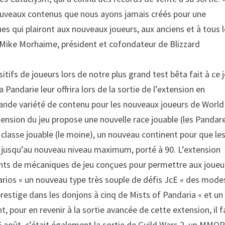
nouveaux contenus que nous ayons jamais créés pour une
es qui plairont aux nouveaux joueurs, aux anciens et à tous 
 Mike Morhaime, président et cofondateur de Blizzard
fs de joueurs lors de notre plus grand test bêta fait à ce j
Pandarie leur offrira lors de la sortie de l’extension en
grande variété de contenu pour les nouveaux joueurs de World
xtension du jeu propose une nouvelle race jouable (les Pandar
 classe jouable (le moine), un nouveau continent pour que le
n jusqu’au nouveau niveau maximum, porté à 90. L’extension
ts de mécaniques de jeu conçues pour permettre aux joueu
narios « un nouveau type très souple de défis JcE « des mode
estige dans les donjons à cinq de Mists of Pandaria « et un
our en revenir à la sortie avancée de cette extension, il f
25 août, c’était également la sortie de Guild Wars 2, un MMO