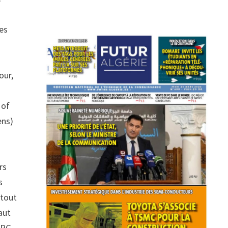
les
our,
 of
ens)
s
rs
s
 tout
aut
RPG