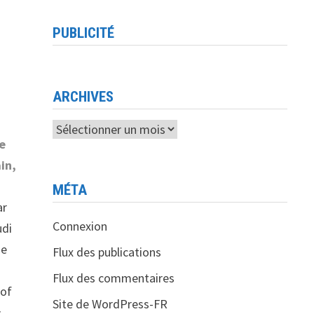
PUBLICITÉ
ARCHIVES
Archives
ne
in,
MÉTA
ar
Connexion
udi
de
Flux des publications
Flux des commentaires
 of
Site de WordPress-FR
«