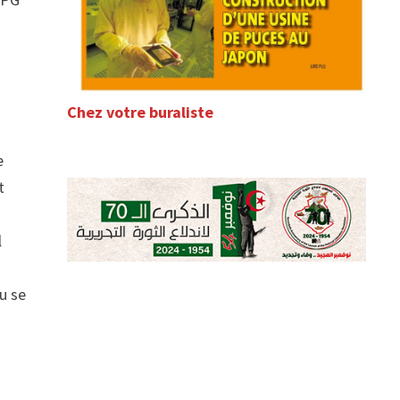
Chez votre buraliste
e
t
l
u se