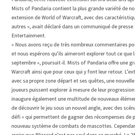
Mists of Pandaria contient la plus grande variété de 
extension de World of Warcraft, avec des caractéristiqu
autres », avait déclaré dans un communiqué de presse
Entertainment.
« Nous avons reçu de très nombreux commentaires positi
et nous espérons qu’ils aimeront explorer tout ce que la 
septembre », poursuit-il. Mists of Pandaria offre une 
Warcraft ainsi que pour ceux qui y font leur retour. L’e
avec sa propre zone départ et ses quêtes, une nouvelle
joueurs puissent explorer à mesure de leur progressio
inaugure également une multitude de nouveaux élémen
de découvrir le jeu sous un nouvel angle, avec des scé
défi « qui permettent de gagner des récompenses de pr
nouveau système de combats de mascottes. Cependant, p
croire que Blizzard n’est pas seul dans ce marché. Le 