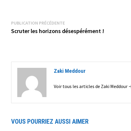
Navigation
Publication
PUBLICATION PRÉCÉDENTE
précédente :
Scruter les horizons désespérément !
de
l’article
Zaki Meddour
Voir tous les articles de Zaki Meddour 
VOUS POURRIEZ AUSSI AIMER