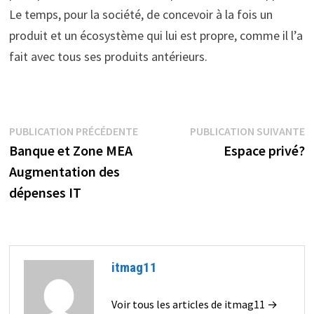
Le temps, pour la société, de concevoir à la fois un
produit et un écosystème qui lui est propre, comme il l’a
fait avec tous ses produits antérieurs.
Navigation
Publication
P
PUBLICATION PRÉCÉDENTE
PUBLICATION SUIVANTE
précédente :
s
Banque et Zone MEA
Espace privé?
de
Augmentation des
l’article
dépenses IT
itmag11
Voir tous les articles de itmag11 →