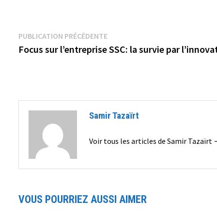
Navigation
Publication
PUBLICATION PRÉCÉDENTE
précédente :
Focus sur l’entreprise SSC: la survie par l’innova
de
l’article
Samir Tazaïrt
Voir tous les articles de Samir Tazaïrt
VOUS POURRIEZ AUSSI AIMER