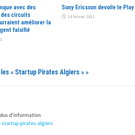
anque avec des
Sony Ericsson devoile le Play
 des circuits
14 février 2011
rraient améliorer la
gent falsifié
11
 les « Startup Pirates Algiers »
»
 plus d’information
-startup-pirates-algiers