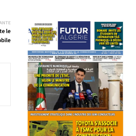
Publication
VANTE
suivante :
te le
bile