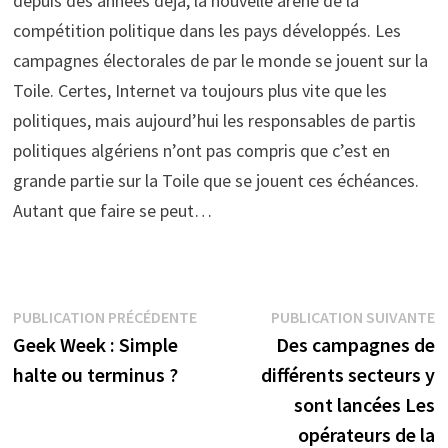
depuis des années déjà, la nouvelle arène de la
compétition politique dans les pays développés. Les
campagnes électorales de par le monde se jouent sur la
Toile. Certes, Internet va toujours plus vite que les
politiques, mais aujourd’hui les responsables de partis
politiques algériens n’ont pas compris que c’est en
grande partie sur la Toile que se jouent ces échéances.
Autant que faire se peut…
Navigation
Publication
P
PUBLICATION PRÉCÉDENTE
PUBLICATION SUIVANTE
précédente :
s
Geek Week : Simple
Des campagnes de
de
halte ou terminus ?
différents secteurs y
l’article
sont lancées Les
opérateurs de la