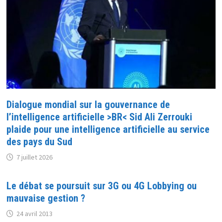
Dialogue mondial sur la gouvernance de
l’intelligence artificielle >BR< Sid Ali Zerrouki
plaide pour une intelligence artificielle au service
des pays du Sud
7 juillet 2026
Le débat se poursuit sur 3G ou 4G Lobbying ou
mauvaise gestion ?
24 avril 2013