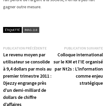
gagner outre mesure.
ÉTIQUETTÉ
IMAG 218
Navigation
Publication
P
PUBLICATION PRÉCÉDENTE
PUBLICATION SUIVANTE
précédente :
s
Le revenu moyen par
Colloque international
de
utilisateur se consolide
sur le KM et l’IE organisé
l’article
à 9,4 dollars par mois au
par Nt2s : L’information
premier trimestre 2011 :
comme enjeu
Djezzy engrange près
stratégique
d’un demi-milliard de
dollars de chiffre
d’affaires