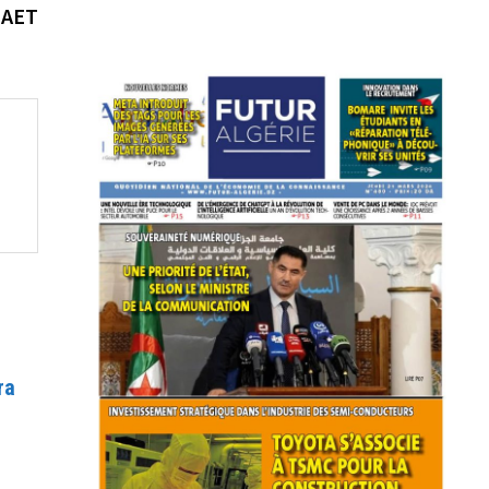
suivante :
 AET
ra