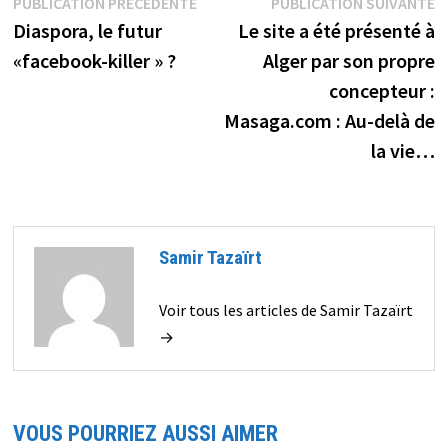
Navigation
Publication
P
PUBLICATION PRÉCÉDENTE
PUBLICATION SUIVANTE
précédente :
s
Diaspora, le futur
Le site a été présenté à
de
«facebook-killer » ?
Alger par son propre
l’article
concepteur :
Masaga.com : Au-delà de
la vie…
Samir Tazaïrt
Voir tous les articles de Samir Tazaïrt
→
VOUS POURRIEZ AUSSI AIMER